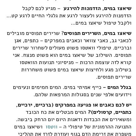
שיאצו במים,
הזדמנות להירגע
– מגיע לכם לקבל
הזדמנות להירגע ולעצור לרגע את גלגלי החיים לרגע קט…
ולקבל טיפול שיאצו במים…
שיאצו במים,
השרירים תפוסים
? שרירים תפוסים מובילים
לכאבי גב, כאבי צוואר וכאבים במפרקים – כתפים, אגן
וברכיים. טיפולי וואטסו פשוט מעולים לשחרור שרירים
תפוסים. השילוב של שיאצו במים הוא פשוט מנצח. אני
קורא לזה עוצמת הרכות – מניסיוני תנועות הוואטסו
בשילוב מגע ולחיצות שיאצו במים פשוט משחררות
שרירים תפוסים.
בגלל המים –
כייף אמיתי במים.
המים חמימים ונעימים
וידועים אלפי שנים בסגולות המרפאות שלהם.
יש לכם כאבים או פגיעה במפרקים (ברכיים, ירכיים,
כתפיים, קרסולים)?
המים מבטלים את כח הכובד
ומשאירים את הכבדות ודאגות היום יום הרחק ביבשה.
התנועה ההרמונית של טיפולי ה –
ווטסו
ושיאצו במים
משפרת את זרימת הדם בגוף ועוזרת לזרז את תהליכי