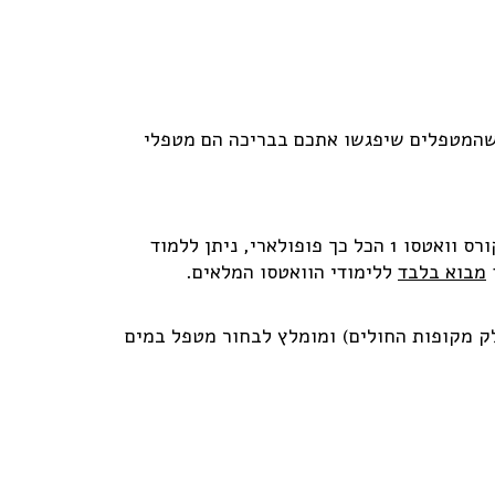
א שהמטפלים שיפגשו אתכם בבריכה הם מטפלי
כדי להיות מטפל וואטסו מוסמך יש להיות מטפל וואטסו עם הסמכת וואטסו מלאה: Watsu Practitioner. את קורס וואטסו 1 הכל כך פופולארי, ניתן ללמוד
מבוא בלבד
ללימודי הוואטסו המלאים.
לק מקופות החולים) ומומלץ לבחור מטפל במים