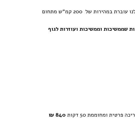
עבורינו, כמטפלים, אלו שני דברים שחסרים בחיים ובתרבות המערביים – רכות והמשכיות. בשגרה, התודעה שלנו עוברת במהירות של 200 קמ"ש מתחום
ות שממשיכות וממשיכות ועוזרות לגוף
פרטית ומחוממת 50 דקות
840 ₪