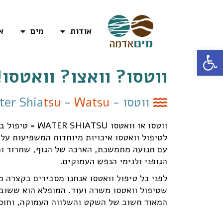
אודות
מים
א
פתח סרגל נגישות
ווטסו? וואצו? וואטסו!
ווטסו -
Watsu
-
tsu
ter Shia
ווטסו או וואטסו WATER SHIATSU = טיפול במים המתבסס על עקרונות השיאצו ומשלב תנועה עדינה, מגע וציפה במים חמים.
לטיפול וואטסו איכויות מיוחדות המשפיעות על
עם תנועה מתמשכת, הארכה של הגוף, שחרור וה
הגופני ולנימי הנפש העמוקים.
לפני כל טיפול וואטסו אנחנו מסבירים בקצרה 
שטיפול וואטסו משרה ועוד. המופלא הוא ששוב 
המאוד חשוב של השקט והשלווה העמוקה, וחוסר 