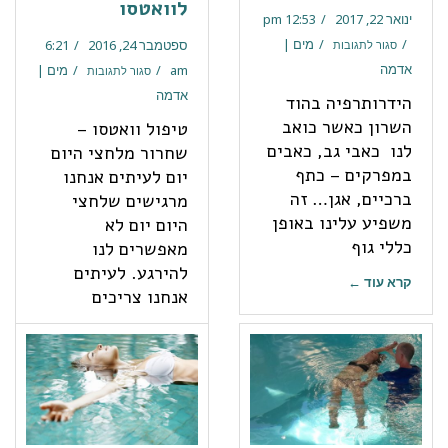
לוואטסו
ינואר 22, 2017
12:53 pm
מים |
ספטמבר 24, 2016
6:21
סגור לתגובות
אדמה
am
מים |
סגור לתגובות
אדמה
הידרותרפיה בהוד
השרון כאשר כואב
טיפול וואטסו –
לנו כאבי גב, כאבים
שחרור מלחצי היום
במפרקים – כתף
יום לעיתים אנחנו
ברכיים, אגן… זה
מרגישים שלחצי
משפיע עלינו באופן
היום יום לא
כללי גוף
מאפשרים לנו
להירגע. לעיתים
קרא עוד ←
אנחנו צריכים
קרא עוד ←