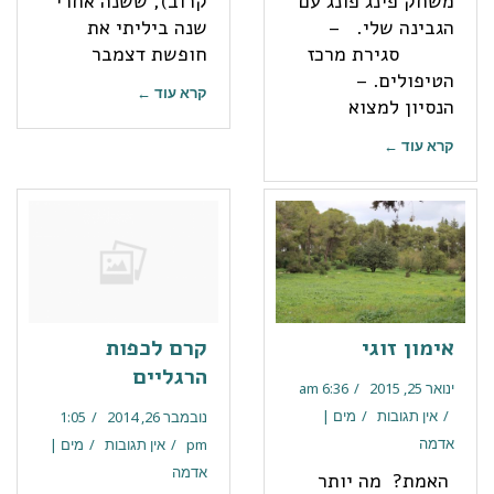
משחק פינג פונג עם
קרוב), ששנה אחרי
הגבינה שלי. –
שנה ביליתי את
סגירת מרכז
חופשת דצמבר
הטיפולים. –
קרא עוד ←
הנסיון למצוא
קרא עוד ←
אימון זוגי
קרם לכפות
הרגליים
ינואר 25, 2015
6:36 am
אין תגובות
מים |
נובמבר 26, 2014
1:05
אדמה
pm
אין תגובות
מים |
אדמה
האמת? מה יותר