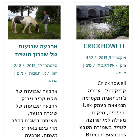
CRICKHOWELL
ארבעה שבועות
של שכרון חושים
אוקטובר 5, 2015
4:52
pm
אין תגובות
מים |
ספטמבר 29, 2015
2:18
אדמה
pm
אין תגובות
מים |
אדמה
Crickhowell
קריקהוול עיירה
ארבעה שבועות של
ג'ורג'יאנית מקסימה
שקט קריר וירוק.
הנמצאת בעמק Usk
ארבעה שבועות של
היפיפה, מיקום
שיגרה רגועה,
מעולה למי שרוצה
שאנחנו דואגים להפר
לטייל בשמורת הטבע
מדי פעם באירוע
Brecon Beacons
משמח. ארבעה