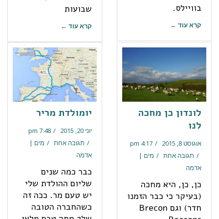
בוויילס.
שבועות
קרא עוד ←
קרא עוד ←
לונדון כן מחכה
יומולדת מריר
לנו
יוני 20, 2015
7:48 pm
תגובה אחת
מים |
אוגוסט 8, 2015
4:17 pm
אדמה
תגובה אחת
מים |
אדמה
כבר כמה שנים
שליום ההולדת שלי
כן, כן, היא מחכה
יש טעם מר. ככה זה
(בעיקר כי כבר הזמנו
כשהחברה הטובה
חדר) וגם Brecon
שלך מתה טרם מלאו