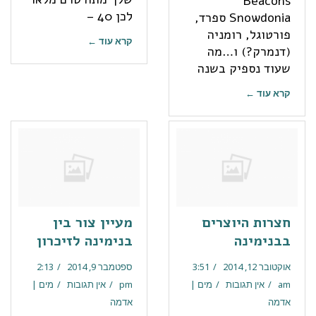
Beacons
לכן 40 –
Snowdonia ספרד,
פורטוגל, רומניה
קרא עוד ←
(דנמרק?) ו…מה
שעוד נספיק בשנה
קרא עוד ←
חצרות היוצרים
מעיין צור בין
בבנימינה
בנימינה לזיכרון
אוקטובר 12, 2014
3:51
ספטמבר 9, 2014
2:13
am
אין תגובות
מים |
pm
אין תגובות
מים |
אדמה
אדמה