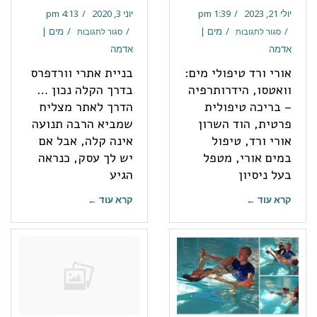
יולי 21, 2023
1:39 pm
יוני 3, 2020
4:13 pm
מים |
מים |
סגור לתגובות
סגור לתגובות
אדמה
אדמה
אורי ורד טיפולי מים:
בניית אתרי וורדפרס
וואטסו, הידרותרפיה
בדרך הקלה נכון …
– בריכה טיפולית
הדרך לאתר מצליח
פרטית, הוד השרון
שמביא הרבה תנועה
אורי ורד, טיפול
אינה קלה, אבל אם
במים אורי, מטפל
יש לך עסק, כנראה
בעל ניסיון
הגיע
קרא עוד ←
קרא עוד ←