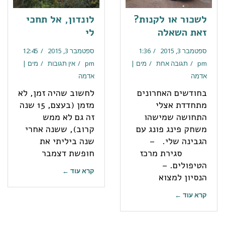
לשכור או לקנות?
לונדון, אל תחכי
זאת השאלה
לי
ספטמבר 3, 2015
1:36
ספטמבר 3, 2015
12:45
pm
תגובה אחת
מים |
pm
אין תגובות
מים |
אדמה
אדמה
בחודשים האחרונים
לחשוב שהיה זמן, לא
מתחדדת אצלי
מזמן (בעצם, 15 שנה
התחושה שמישהו
זה גם לא ממש
משחק פינג פונג עם
קרוב), ששנה אחרי
הגבינה שלי. –
שנה ביליתי את
סגירת מרכז
חופשת דצמבר
הטיפולים. –
קרא עוד ←
הנסיון למצוא
קרא עוד ←