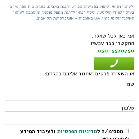
לעיסוי רפואי, טיפול בפציעות ספורט והפגת כאבים. בוגרת בית ספר מירב
בעיסוי שוודי הוליסטי, עיסוי רפואי לדרגת מטפל מוסמך ומוסמכת לעיסוי
תאילנדי ולומי לומי. BA באומנות - אוניברסיטת תל אביב.
אני כאן לכל שאלה.
התקשרו כבר עכשיו
050-5570750
או השאירו פרטים ואחזור אליכם בהקדם:
שם
טלפון
מסכימ/ה ל
מדיניות הפרטיות
ולעיבוד המידע
ליצירת קשר