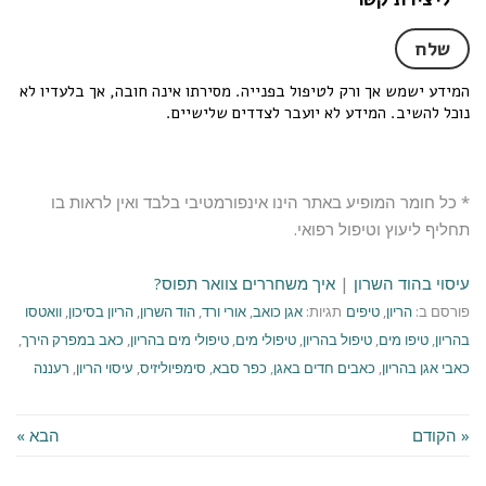
המידע ישמש אך ורק לטיפול בפנייה. מסירתו אינה חובה, אך בלעדיו לא
נוכל להשיב. המידע לא יועבר לצדדים שלישיים.
* כל חומר המופיע באתר הינו אינפורמטיבי בלבד ואין לראות בו
תחליף ליעוץ וטיפול רפואי.
עיסוי בהוד השרון
|
איך משחררים צוואר תפוס?
פורסם ב:
הריון
,
טיפים
תגיות:
אגן כואב
,
אורי ורד
,
הוד השרון
,
הריון בסיכון
,
וואטסו
בהריון
,
טיפו מים
,
טיפול בהריון
,
טיפולי מים
,
טיפולי מים בהריון
,
כאב במפרק הירך
,
כאבי אגן בהריון
,
כאבים חדים באגן
,
כפר סבא
,
סימפיוליזיס
,
עיסוי הריון
,
רעננה
« הקודם
הבא »