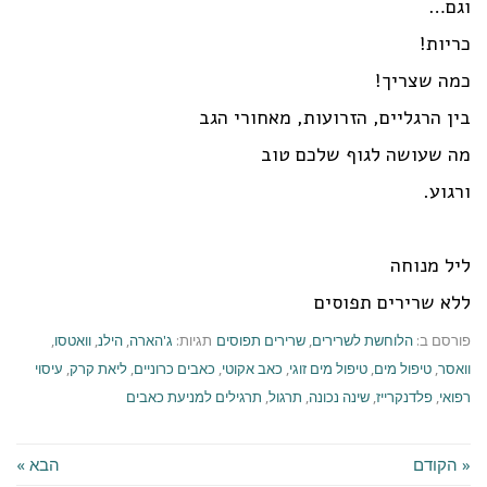
וגם…
כריות!
כמה שצריך!
בין הרגליים, הזרועות, מאחורי הגב
מה שעושה לגוף שלכם טוב
ורגוע.
ליל מנוחה
ללא שרירים תפוסים
פורסם ב:
הלוחשת לשרירים
,
שרירים תפוסים
תגיות:
ג'הארה
,
הילנ
,
וואטסו
,
וואסר
,
טיפול מים
,
טיפול מים זוגי
,
כאב אקוטי
,
כאבים כרוניים
,
ליאת קרק
,
עיסוי
רפואי
,
פלדנקרייז
,
שינה נכונה
,
תרגול
,
תרגילים למניעת כאבים
« הקודם
הבא »