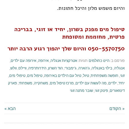
והיום משמש מלון והיכל חתונות.
טיפול מים מפנק בשרון, יחיד או זוגי, בבריכה
פרטית, מחוממת ומטופחת
050-5570750 והיום שלך יהפוך רגוע הרבה יותר
פורסם ב:
היינו כחולמים
תגיות:
אטרקציות אנגליה
,
אירופה
,
אירופה עם ילדים
,
אנגליה
,
בילוי באנגליה
,
ג'הארה
,
ג'ימבורי
,
הוד השרון
,
הידרותרפיה
,
וויילס
,
וולש
,
זוגי
,
חופשה משפחתית
,
טיול
,
טיול עם הילדים באירופה
,
טיפול מים
,
טיפולי מים
,
יחיד
,
ילדים
,
מה לעשות עם ילדים
,
מרכז טיפול מים
,
משחקייה
,
משפחתי
,
פארק
דינוזאורים
,
פינוק זוגי
,
שובר מתנה זוגי
« הקודם
הבא »