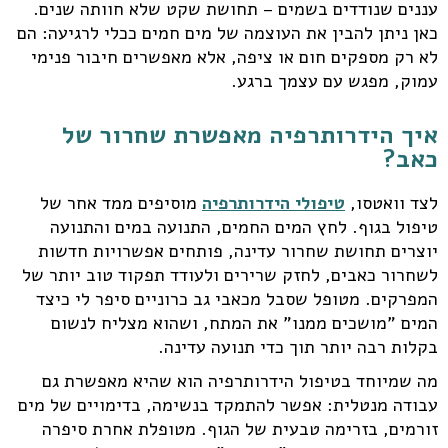
עננים שנודדים בשמים – תחושת שקט שלא חוותה שנים.
כאן ניתן להבין את העוצמה של מים חמים ככלי לרגיעה: הם
לא רק מספקים חום או ציפה, אלא מאפשרים חיבור פנימי
עמוק, מפגש עם עצמך ברגע.
איך הידרותרפיה מאפשרת שחרור של
כאב?
לצד וואטסו,
טיפולי הידרותרפיה
מוסיפים ממד אחר של
טיפול בגוף. לחץ המים החמים, התנועה במים והתנועה
יוצרים תחושת שחרור עדינה, פותחים אפשרויות חדשות
לשחרור כאבים, לחזק שרירים ולעודד תפקוד טוב יותר של
המפרקים. מטופל שסבל מכאבי גב כרוניים סיפר לי כיצד
המים "מושכים ממנו" את המתח, ושהוא מצליח לנשום
בקלות רבה יותר תוך כדי תנועה עדינה.
מה שמיוחד בטיפול הידרותרפיה הוא שהיא מאפשרת גם
עבודה מנטלית: אפשר להתמקד בנשימה, בדימויים של מים
זורמים, בזרימה טבעית של הגוף. מטופלת אחרת סיפרה