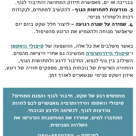
בבריכה או ים, מאפשרת חיזוק התחושה והחיבור לגוף.
3. מודעות לתחושות הגוף
– להקשיב למתחים, לנקודות
רכות ולשחרור פנימי.
4. שמירה על שגרה רגועה –
ליצור חלל שקט ביום יום
שיאפשר מנוחה ולהטמיע את הרוגע מהטיפול.
כאשר משלבים את כל אלה, ההשפעה של
טיפולי וואטסו
ו־
טיפולי הידרותרפיה
ממשיכה גם אחרי היציאה מהמים.
השילוב בין גוף לנפש, החיבור לרגע ולתחושות הגוף,
והחוויה האישית של נוכחות במים, מספקים חוויה של רוגע,
איזון ושקט פנימי שנשארים לאורך זמן.
מחפשים רגע של שקט, חיבור לגוף והפגת מתחים?
טיפולי
וואטסו
והידרותרפיה מאפשרים לכם לחוות
מודעות לגוף, לנשימה ולרגע הנוכחי.
התחברו למים, שחררו את המחשבות והרגישו את
השלווה הפנימית.
לפרטים –
050-5570750