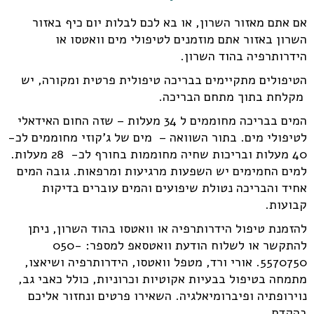
אם אתם מאזור השרון, או בא לכם לבלות יום כיף באזור
השרון באזור אתם מוזמנים לטיפולי מים וואטסו או
הידרותרפיה בהוד השרון.
הטיפולים מתקיימים בבריכה טיפולית פרטית ומקורה, יש
מקלחת בתוך מתחם הבריכה.
המים בבריכה מחוממים ל 34 מעלות – שזה החום האידאלי
לטיפולי מים. בתור השוואה – מים של ג'קוזי מחוממים לכ-
40 מעלות ובריכות שחיה מחוממות בחורף לכ- 28 מעלות.
למים החמימים יש השפעות מרגיעות ומרפאות. גובה המים
אחיד והבריכה נטולת שיפועים והמים עוברים בדיקות
קבועות.
להזמנת טיפול הידרותרפיה או וואטסו בהוד השרון, ניתן
להתקשר או לשלוח הודעת וואטסאפ למספר: 050-
5570750. אורי ורד, מטפל וואטסו, הידרותרפיה ושיאצו,
מתמחה בטיפול בבעיות אקוטיות וכרוניות, כולל כאבי גב,
נוירופתיה ופיברומיאלגיה. השאירו פרטים ונחזור אליכם
בהקדם.