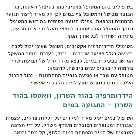
בטיפולים בהם המטופל פאסיבי כמו בטיפול וואטסו, כח
הכובד מבוטל והמטופל צף במים לכן קל מאוד ליצור תנועה
הרמונית ומרפאת. אפילו תנועה בסיסית בה ראש המטופל
נתמך והמטפל הולך אחורה בחצאי מעגלים יוצרת תנועה,
מתיחה ושחרור לכל אורך הגוף.
בטיפולי הידרותרפיה אקטיבים, מטופל שאינו יכול ללכת
ביבשה בגלל פציעה או נכות – יכול, בעזרת חוסר המשקל
המושג בפעילות במים, לבצע מגוון גדול של תנועות שהיו
גורמות לו כאבים עזים ביבשה. לדוגמא:
מטופל עם שבר או פגיעה בגפיים התחתונות – יכול לתרגל
הליכה במים בזמן שמחוץ למים זה בלתי אפשרי.
הידרותרפיה בהוד השרון, וואטסו בהוד
השרון – התנועה במים
הטיפול במים יעיל מאוד למקרים של דלקות פרקים, עצמות
שבורות ומטופלים הסובלים מעודף משקל. על ידי הציפה
הטבעית של המים והפחתת כמות הלחץ, קל יותר וכואב