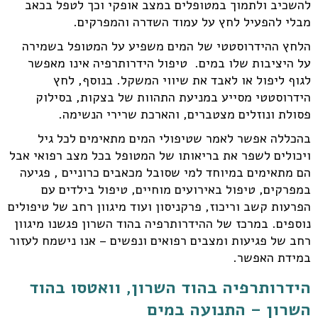
להשכיב ולתמוך במטופלים במצב אופקי וכך לטפל בכאב
מבלי להפעיל לחץ על עמוד השדרה והמפרקים.
הלחץ ההידרוסטטי של המים משפיע על המטופל בשמירה
על היציבות שלו במים. טיפול הידרותרפיה אינו מאפשר
לגוף ליפול או לאבד את שיווי המשקל. בנוסף, לחץ
הידרוסטטי מסייע במניעת התהוות של בצקות, בסילוק
פסולת ונוזלים מצטברים, והארכת שרירי הנשימה.
בהכללה אפשר לאמר שטיפולי המים מתאימים לכל גיל
ויכולים לשפר את בריאותו של המטופל בכל מצב רפואי אבל
הם מתאימים במיוחד למי שסובל מכאבים כרוניים , פגיעה
במפרקים, טיפול באירועים מוחיים, טיפול בילדים עם
הפרעות קשב וריכוז, פרקניסון ועוד מיגוון רחב של טיפולים
נוספים. במרכז של ההידרותרפיה בהוד השרון פגשנו מיגוון
רחב של פגיעות ומצבים רפואים ונפשים – אנו נישמח לעזור
במידת האפשר.
הידרותרפיה בהוד השרון, וואטסו בהוד
השרון – התנועה במים