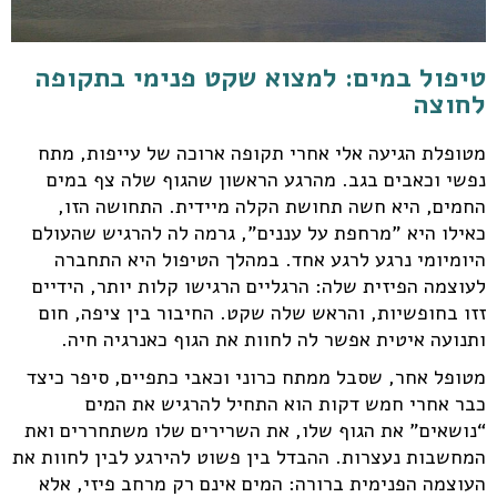
טיפול במים: למצוא שקט פנימי בתקופה
לחוצה
מטופלת הגיעה אלי אחרי תקופה ארוכה של עייפות, מתח
נפשי וכאבים בגב. מהרגע הראשון שהגוף שלה צף במים
החמים, היא חשה תחושת הקלה מיידית. התחושה הזו,
כאילו היא "מרחפת על עננים", גרמה לה להרגיש שהעולם
היומיומי נרגע לרגע אחד. במהלך הטיפול היא התחברה
לעוצמה הפיזית שלה: הרגליים הרגישו קלות יותר, הידיים
זזו בחופשיות, והראש שלה שקט. החיבור בין ציפה, חום
ותנועה איטית אפשר לה לחוות את הגוף כאנרגיה חיה.
מטופל אחר, שסבל ממתח כרוני וכאבי כתפיים, סיפר כיצד
כבר אחרי חמש דקות הוא התחיל להרגיש את המים
“נושאים” את הגוף שלו, את השרירים שלו משתחררים ואת
המחשבות נעצרות. ההבדל בין פשוט להירגע לבין לחוות את
העוצמה הפנימית ברורה: המים אינם רק מרחב פיזי, אלא