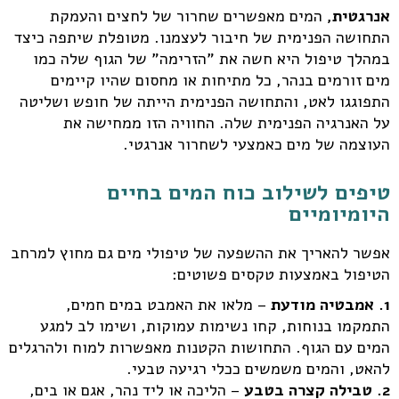
אנרגטית,
המים מאפשרים שחרור של לחצים והעמקת
התחושה הפנימית של חיבור לעצמנו. מטופלת שיתפה כיצד
במהלך טיפול היא חשה את "הזרימה" של הגוף שלה כמו
מים זורמים בנהר, כל מתיחות או מחסום שהיו קיימים
התפוגגו לאט, והתחושה הפנימית הייתה של חופש ושליטה
על האנרגיה הפנימית שלה. החוויה הזו ממחישה את
העוצמה של מים כאמצעי לשחרור אנרגטי.
טיפים לשילוב כוח המים בחיים
היומיומיים
אפשר להאריך את ההשפעה של טיפולי מים גם מחוץ למרחב
הטיפול באמצעות טקסים פשוטים:
1.
אמבטיה מודעת
– מלאו את האמבט במים חמים,
התמקמו בנוחות, קחו נשימות עמוקות, ושימו לב למגע
המים עם הגוף. התחושות הקטנות מאפשרות למוח ולהרגלים
להאט, והמים משמשים ככלי רגיעה טבעי.
2. טבילה קצרה בטבע
– הליכה או ליד נהר, אגם או בים,