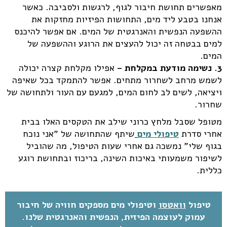
מאפשרים תחושת חיבור לגוף, לרגשות ולסביבה. כאשר
אנחנו בטבע ליד מים, התחושות הפיזיות מחזקות את
ההשפעה הנפשית והאנרגטית של המים. אם אפשר להיכנס
למים בבטחה זה יכול להעצים את הרוגע וההשפעה של
המים.
3. נשימה מודעת במקלחת –
אפילו מקלחת קצרה יכולה
לשמש מרחב לשחרור מתחים. אפשר להתמקד בכל שאיפה
ויציאה, לשים לב לחום המים, למגעם עם העור ולתחושה של
שחרור.
מטופל שסבל מלחץ כרוני שילב את הטקסים האלו בבית
אחרי סדרת
טיפולי מים
שיתף שהתחושה של "אני נוכח
בגוף שלי" נמשכה גם אחרי שעות הטיפול, מה שהוביל
לשיפור משמעותי באיכות השינה, בריכוז ובתחושת רוגע
כללית.
טיפול
וואטסו
וטיפולי מים מספקים חוויה של חיבור
עמוק לעוצמה הפיזית, הנפשית והאנרגטית שלנו.