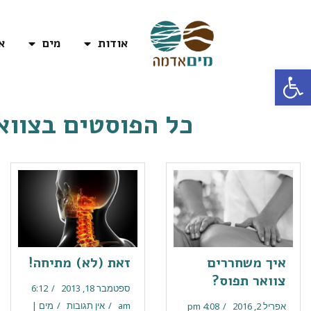
אודות
מים
א
פתח סרגל נגישות
כל הפוסטים ב
צווא
איך משחררים
זאת (לא) מתיחה!
צוואר תפוס?
ספטמבר 18, 2013
6:12
am
אין תגובות
מים |
אפריל 2, 2016
4:08 pm