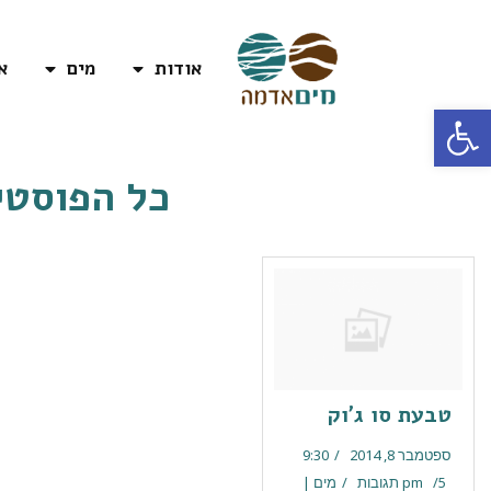
אודות
מים
א
פתח סרגל נגישות
כל הפוסטי
טבעת סו ג'וק
ספטמבר 8, 2014
9:30
5 תגובות
pm
מים |