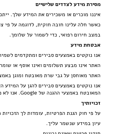
מסירת מידע לצדדים שלישיים
איננו מוכרים או משכירים את המידע שלך. יית
כאשר חלה עלינו חובה חוקית, לדוגמה על פי צ
במצב חירום רפואי, כדי לשמור על שלומך.
אבטחת מידע
אנו נוקטים באמצעים סבירים ומתקדמים לשמי
האתר אינו מבצע תשלומים ואינו אוסף או שומר
האתר מאוחסן על גבי שרת מאובטח ומוגן באמצעי אבטחה מקובלים, כולל 
אנו נוקטים באמצעים סבירים להגן על המידע ה
המאובטח באמצעי ההגנה של Google. אנו לא מעבירים את המידע האישי שלך לצדדים שלישיים, למעט אם הדבר נדרש על פי דין או בהסכמתך המפורשת.
זכויותיך
על פי חוק הגנת הפרטיות, עומדות לך הזכויות 
עיון במידע שנשמר עליך.
תיקון פרטים שאינם נכונים.