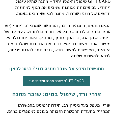
GIFT CARD טיפול וואטסו יחיד – מתנה שהיא טיפול
ייחודי, עם איכויות מגוונות שמביא את הגוף למחוזות
חדשים של רוגע ושחרור, מתנה למי שאוהבים באמת.
המים החמים, התנועה הרכה, התחושה שמזכירה ריחוף (יש
אומרים חזרה לרחם…), כל אלו תורמים לתחושה עמוקה של
ריפוי. הזמן הזה, בו הגוף נתמך, מוחזק, האחריות כולה על
מישהו אחר, משחררת אצל רבים את הדריכות שמלווה את
היומיום, מאפשרת למשהו חדש, זורם יותר להכנס פנימה,
לרפא ולהשרות שלווה.
מחפשים מידע על שובר מתנה זוגי? כנסו לכאן:
GIFT CARD: שובר מתנה וואטסו זוגי
אורי ורד, טיפול במים: שובר מתנה
אורי, מטפל בעל ניסיון רב, הידרותרפיסט בהכשרתו
המחזיק בתעודת ההכשרה הגבוהה בעולם למטפלים במים,