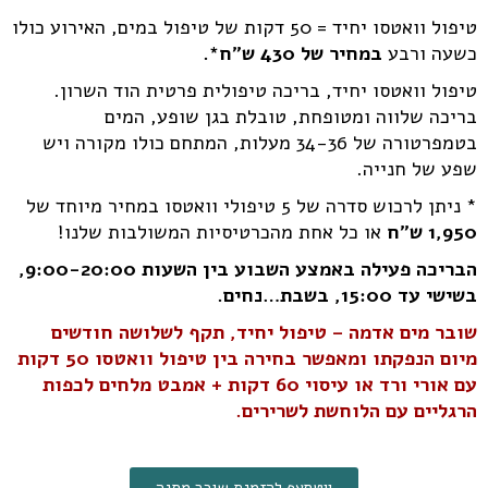
טיפול וואטסו יחיד = 50 דקות של טיפול במים, האירוע כולו
כשעה ורבע
במחיר של 430 ש"ח*.
טיפול וואטסו יחיד, בריכה טיפולית פרטית הוד השרון.
בריכה שלווה ומטופחת, טובלת בגן שופע, המים
בטמפרטורה של 34-36 מעלות, המתחם כולו מקורה ויש
שפע של חנייה.
* ניתן לרכוש סדרה של 5 טיפולי וואטסו במחיר מיוחד של
1,950 ש"ח
או כל אחת מהכרטיסיות המשולבות שלנו!
הבריכה פעילה באמצע השבוע בין השעות 9:00-20:00,
בשישי עד 15:00, בשבת…נחים.
שובר מים אדמה – טיפול יחיד, תקף לשלושה חודשים
מיום הנפקתו ומאפשר בחירה בין טיפול וואטסו 50 דקות
עם אורי ורד או עיסוי 60 דקות + אמבט מלחים לכפות
הרגליים עם הלוחשת לשרירים.
ווטסאפ להזמנת שובר מתנה