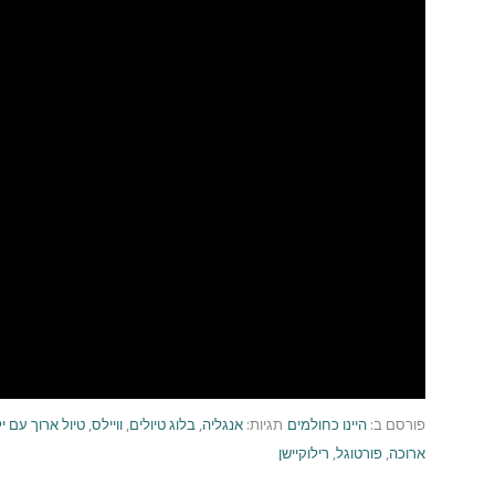
פורסם ב:
היינו כחולמים
תגיות:
אנגליה
,
בלוג טיולים
,
וויילס
,
טיול ארוך עם י
ארוכה
,
פורטוגל
,
רילוקיישן