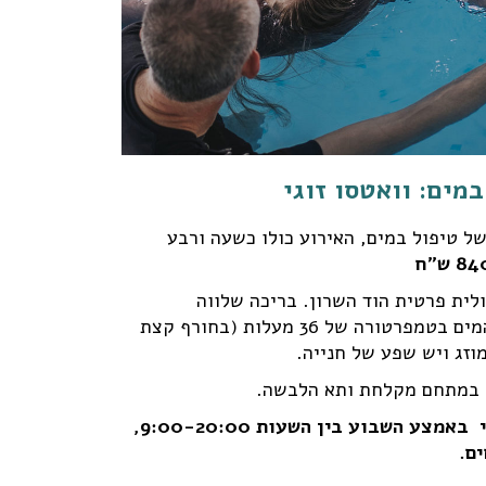
במים: וואטסו זוגי
טסו זוגי = 50 דקות של טיפול במים, האירוע כולו כשעה ורבע
ולית פרטית הוד השרון. בריכה שלווה
ומטופחת, טובלת בגן שופע, המים בטמפרטורה של 36 מעלות (בחורף קצת
וזג ויש שפע של חנייה.
, במתחם מקלחת ותא הלבשה.
ניתן לתאם טיפול וואטסו זוגי באמצע השבוע בין השעות 9:00-20:00,