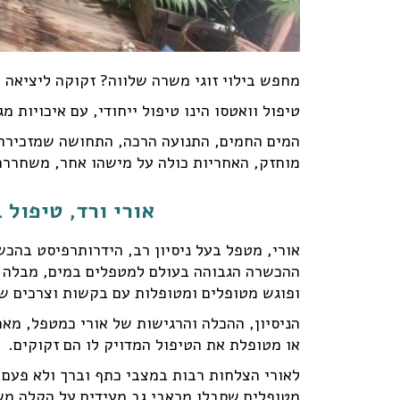
מחפש בילוי זוגי משרה שלווה? זקוקה ליציאה
טיפול וואטסו הינו טיפול ייחודי, עם איכויות 
המים החמים, התנועה הרכה, התחושה שמזכירה ר
מוחזק, האחריות כולה על מישהו אחר, משחררת 
אורי ורד, טיפול 
אורי, מטפל בעל ניסיון רב, הידרותרפיסט בהכ
ההכשרה הגבוהה בעולם למטפלים במים, מבלה 
ופוגש מטופלים ומטופלות עם בקשות וצרכים ש
הניסיון, ההכלה והרגישות של אורי כמטפל, מא
או מטופלת את הטיפול המדויק לו הם זקוקים.
לאורי הצלחות רבות במצבי כתף וברך ולא פעם
מטופלים שסבלו מכאבי גב מעידים על הקלה משמ