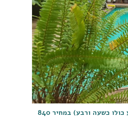
וואטסו זוגי בבריכה טיפולית פרטית בהוד השרון = 50 דקות טיפול (האירוע כולו כשעה ורבע) במחיר 840