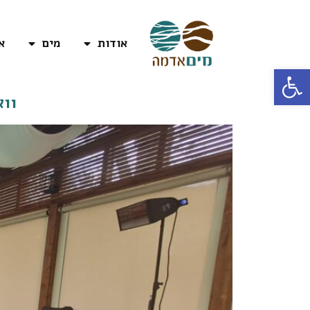
אודות
מים
א
פתח סרגל נגישות
ווא