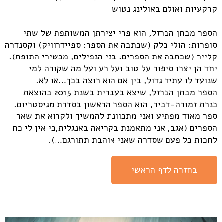
קרקעיות ואולם באולינג נטוש
הספר מבחן הברזל, הוא פרי יצירתן המשותפת של שתי
סופרות: הולי בלק (‬שכתבה את הספר: ספיידרוויק) ‬וקסנדרה
קלייר (‬שכתבה את הספרים: בני הנפילים, ‬מכשירי התופת).
יחד הן יצרו סיפור על טוב ועל רע ועל מה שקורה למי
שנועד לו עתיד גדול, בין אם הוא רוצה בכך…או לא.
הספר מבחן הברזל, שיצא בעברית בשנת 2015 בהוצאת
כנרת זמורה-דביר, הוא הספר הראשון בסדרת מגיסטריום.
ספר מאוד מפתיע ואני מתכוונת להמשיך ולקרוא את שאר
הספרים (אגב, אני מתאמנת בקריאה באנגלית,כי אין לי כח
לחכות כל פעם שסדרה שאני אוהבת תתורגם…).
בחזרה לדף הראשי