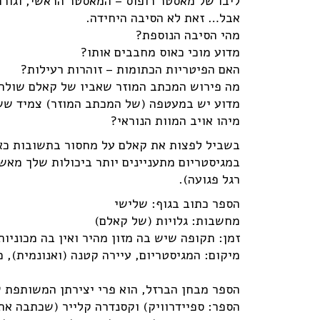
ליבו של מאסטר רופוס – המאסטר הראשי, וגורם
אבל… זאת לא הסיבה היחידה.
מהי הסיבה הנוספת?
מדוע מוכי כאוס מחבבים אותו?
האם הפיטריות הכתומות – זוהרות רעילות?
מה פירוש המכתב המוזר שאביו של קאלם שולח
מדוע יש במעטפה (של המכתב המוזר) צמיד ששי
מיהו אויב המוות הנוראי?
בשביל לפצות את קאלם על מחסור בתשובות כאלו
במגיסטריום מתעניינים יותר ביכולות שלך מאשר
רגל פגועה).
הספר כתוב בגוף: שלישי
מחשבות: גלויות (של קאלם)
זמן: תקופה שיש בה מזון מהיר ואין בה מכוניו
מיקום: המגיסטריום, עיירה קטנה (ואנונמית), 
הספר מבחן הברזל, הוא פרי יצירתן המשותפת ‬
הספר: ספיידרוויק) ‬וקסנדרה קלייר (‬שכתבה א‬