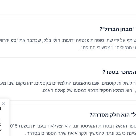
א
ה
ל
א