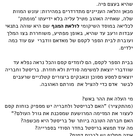
שהיא בעצם פיה.
מכאן והלאה העניינים מתדרדרים במהירות: עונש המוות
שלה, שאחיה האהוב מטיל עליה בלא ידיעתו 'מומתק'
לכליאה במוסד השיקומי
לולאת המגף
שם היא שוהה בתנאי
עבדות ורעב עד שהיא, באופן מפתיע, משוחררת בצו המלך
ועוברת לבית הספר לקסם של מאדאם וודברי עם עוד כמה
ילדים.
בבית הספר לקסם, הם לומדים קסם והכל נראה נפלא עד
שוודברי יוצאת למשימה סודית ולא חוזרת. בריסטל וחבריה
יוצאים למסע מסוכן ונאבקים ביצורים קטלניים שרעבים
לבשר אדם כדי להציל את מורתם האהובה.
מי העלה את ההר באש?
(מהתקציר) "האם לבריסטל ולחבריה יש מספיק כוחות קסם
לעצור את המזימה המרושעת שמסכנת את גורל העולם?"
האם חברתה הטובה ביותר של בריסטל היא מכשפה?
מה עוד תמצא בריסטל בחדר הסודי בספרייה?
איזה תחליף יש לברית דמים?