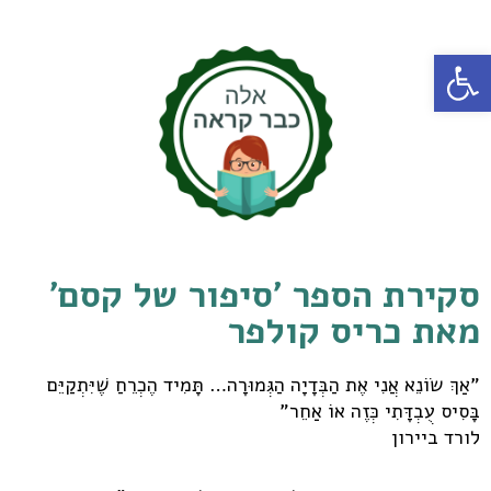
פתח סרגל נגישות
סקירת הספר 'סיפור של קסם'
מאת כריס קולפר
"אַךְ שׂוֹנֵא אֲנִי אֶת הַבְּדָיָה הַגְּמוּרָה… תָּמִיד הֶכְרֵחַ שֶׁיִּתְקַיֵּם
בָּסִיס עֻבְדָּתִי כְּזֶה אוֹ אַחֵר"
לורד ביירון