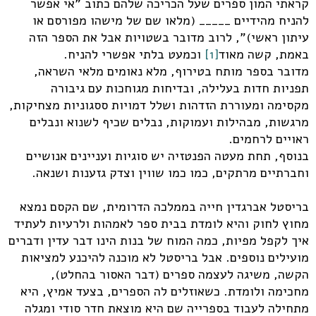
קראתי המון ספרים שעל הכריכה שלהם כתוב "אי אפשר
להניח מהידיים _____ (מלאו שם של מישהו מפורסם או
עיתון ראשי)", לרוב מדובר בשטויות אבל את הספר הזה
באמת, קשה מאוד
[1]
וכמעט בלתי אפשרי להניח.
מדובר בספר מותח בטירוף, מלא נאומים מלאי השראה,
תפניות חדות בעלילה, ובדיחות מגוחכות עם גיבורה
מקסימה ומעוררת הזדהות ושלל דמויות ססגוניות מצחיקות,
מרגשות, מבהילות ועמוקות, נבלים שכיף לשנוא ונבלים
ראויים לרחמים.
בנוסף, תחת מעטה הפנטזיה יש סוגיות ועניינים אנושיים
וחברתיים מרתקים, כמו כמו שווין וצדק גזענות ושנאה.
בריסטל אברגדין חייה בממלכה הדרומית, שם הקסם נמצא
מחוץ לחוק והיא לומדת בבית ספר לאמהות ולרעיות לעתיד
איך לקפל מפיות, כמה המוח של בנות הינו דבר עדין ודברים
מועילים נוספים. אבל בריסטל לא מוכנה להיכנע למציאות
הקשה, משיגה לעצמה ספרים (דבר האסור בהחלט),
מחכימה ולומדת. כשאוזלים לה הספרים, בצעד אמיץ, היא
מתחילה לעבוד בספרייה שם היא מוצאת חדר סודי ומגלה