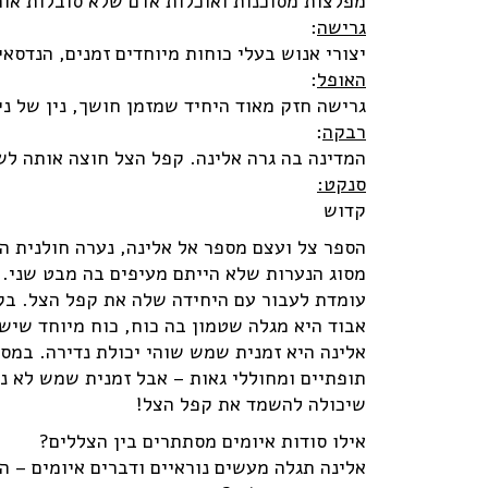
מפלצות מסוכנות ואוכלות אדם שלא סובלות אור 
גרישה
:
יצורי אנוש בעלי כוחות מיוחדים זמנים, הנדסאי
האופל
:
גרישה חזק מאוד היחיד שמזמן חושך, נין של ני
רבקה
:
המדינה בה גרה אלינה. קפל הצל חוצה אותה לש
סנקט:
קדוש
הספר צל ועצם מספר אל אלינה, נערה חולנית 
מסוג הנערות שלא הייתם מעיפים בה מבט שני. 
עומדת לעבור עם היחידה שלה את קפל הצל. בק
אבוד היא מגלה שטמון בה כוח, כוח מיוחד שיש
אלינה היא זמנית שמש שוהי יכולת נדירה. במס
תופתיים ומחוללי גאות – אבל זמנית שמש לא נ
שיכולה להשמד את קפל הצל!
אילו סודות איומים מסתתרים בין הצללים?
אלינה תגלה מעשים נוראיים ודברים איומים – 