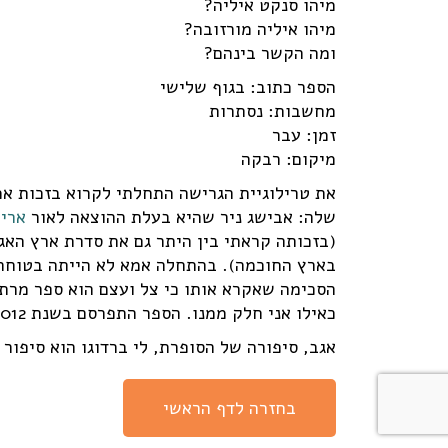
מיהו סנקט איליה?
מיהו איליה מורזובה?
ומה הקשר בינהם?
הספר כתוב: בגוף שלישי
מחשבות: נסתרות
זמן: עבר
מיקום: רבקה
את טרילוגיית הגרישה התחלתי לקרוא בזכות אמא
שלה: אבישג ניר שהיא בעלת ההוצאה לאור
אריה
(בזכותה קראתי בין היתר גם את סדרת ארץ האג
בארץ החוכמה). בהתחלה אמא לא הייתה בטוחה
הסכימה שאקרא אותו כי צל ועצם הוא ספר מרת
כאילו אני חלק ממנו. הספר התפרסם בשנת 2012 ויצא לאור בעברית בשנת 2014.
אגב, סיפורה של הסופרת, לי ברדוגו הוא סיפור
בחזרה לדף הראשי