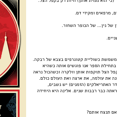
(כי הוא ממית אותן) חיות רק בקפל הצל.
ם, מרפאים ומקיזי דם.
ן של נין… של הכופר השחור.
ניים.
המשמשת כשוליית קטוגרפים בצבא של רבקה.
בתחילת הספר אנו פוגשים אותה כשהיא
פל הצל תוקפות אותן וולקרה וכשהכול נראה
נה את עולמה, את ארצה ואת העולם כולם.
דר האתריאלקים (הזמנים) יש נשבים,
ראתה כבר רבבות שנים. אלינה היא היחידה
האם תנצח אותם?