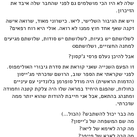
שלה לא היו הכי מושלמים גם לפני שהחבר שלה איבד את
הזיכרון.
ויש את הגיבור השלישי, ליאו. כישרוני מאוד, שרואה אישה
זקנה שאף אחד חוץ ממנו לא רואה. אולי היא רוח רפאים?
לשלושתם יש בעיות, לשלושתם יש סודות, שלושתם מגיעים
למחנה החצויים, ושלושתם0
אבל להיכן נעלם פרסי ג'קסון?
זו הפעם השנייה שאני קוראת את סדרת גיבורי האולימפוס.
לפני שקראתי את הספר שוב, הרושם שזכרתי מג'ייסון
(הדמות הראשית) היה מודל סופרמן בלונדיני עם עיניים
כחולות, שהפגם היחיד במראה שלו היה צלקת קטנה וחמודה
ומתנהג בהתאם, אבל אני חייבת להודות שהוא יותר ממה
שזכרתי.
מה כבר יכול להשתבש? (הכול…)
מה שם המשפחה של ג'ייסון?
מה קרה לאימא של ליאו?
מה קרה לאבא של פייפר?