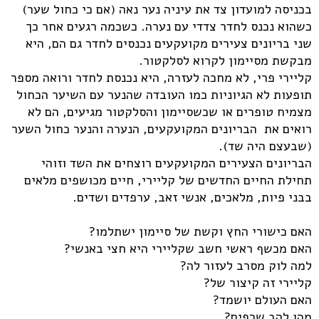
בכניסה למועדון צד את עיניה נער נאה (אם כי כחול שער)
כשהוא נכנס לחדר צדדי עם נערה. כשכמה רגעים אחר כך
שני בריונים צעירים מקועקעים נכנסים לחדר גם הם, היא
מבקשת מסיימון לקרוא לסלקטור.
קליירי פרי, לא מחכה לעזרה, היא נכנסת לחדר ורואה מספר
תופעות לא הגיוניות כמו העובדה שהנער עם השיער הכחול
מצמיח טופרים או שכשסיימון והסלקטור מגיעים, הם לא
רואים את הבריונים המקועקעים, הנערה והנער כחול השער
(שבעצם היה שד).
הבריונים הצעירים המקועקעים רוצחים את השד וזוהי
תחילת החיים החדשים של קליירי, חיים מכושפים מלאים
בבני פיות, מלאכים, אנשי זאב, ערפדים ושדים.
האם כישורי החץ וקשת של סיימון ישתלמו?
האם מכשף ראשי חשב שקליירי היא חצי באנשי?
למה לוק מסרב לעזור לה?
קליירי זה קיצור של?
האם העולם יושמד?
מהו להב שרפים?