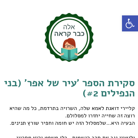
פתח סרגל נגישות
סקירת הספר 'עיר של אפר' (בני
הנפילים #2)
קליירי דואגת לאמא שלה, השרויה בתרדמת, כל מה שהיא
רוצה זה שחייה יחזרו למסלולם.
הבעיה היא…שלמסלול הזה יש חומה וחפיר שורץ תנינים.
ולנטיין גנב את חרב הנשמות- כלי משפט והוא מתכוון