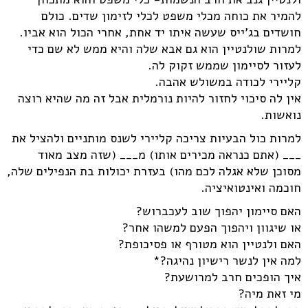
להמיר את כוחה מכלי משפט לכלי לזימון שדים. כולם
חושדים בג'ייס שעשה איתו יד אחת, אחרי הכול הוא אביו.
למרות שולנטיין הוא גם אבא שלה והיא ממש לא שם כדי
לעזור לסיימון שממש זקוק לה.
קליירי לכודה במשולש אהבה.
אין לה סיכוי לחזור להיות נורמלית אבל זה מה שהיא רוצה
נואשות.
למרות כול הבעיות צריכה קליירי לשנס מותניים ולהציל את
___ (אתם כנראה מכירים אותו) מ___ (שזה מצב מאוד
מסוכן שלא אגלה לכם מהו) בעזרת יכולות בת הנפילים שלה,
חוכמה ואינטואיציה.
האם סיימון יהפוך שוב לעכברוש?
או שיגוון ויהפוך הפעם למשהו אחר?
האם ולנטיין הוא מטורף או פסיכופת?
למה אין לנשר רישיון נהיגה?*
איך הופכים חרב למרושעת?
מי זאת מיה?